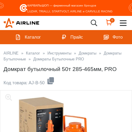
КАРВИЛЬШОП — фирменный магазин
брендов
LUZAR, TRIALLI, STARTVOLT, AIRLINE и CARVILLE RACING
0
Каталог
Прайс
Фото
AIRLINE
»
Каталог
»
Инструменты
»
Домкраты
»
Домкраты
Бутылочные
»
Домкраты Бутылочные PRO
Домкрат бутылочный 50т 285-465мм, PRO
Код товара: AJ-B-50