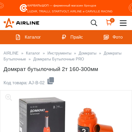
КАРВИЛЬШОП — фирменный магазин
брендов
LUZAR, TRIALLI, STARTVOLT, AIRLINE и CARVILLE RACING
0
Каталог
Прайс
Фото
AIRLINE
»
Каталог
»
Инструменты
»
Домкраты
»
Домкраты
Бутылочные
»
Домкраты Бутылочные PRO
Домкрат бутылочный 2т 160-300мм
Код товара: AJ-B-02