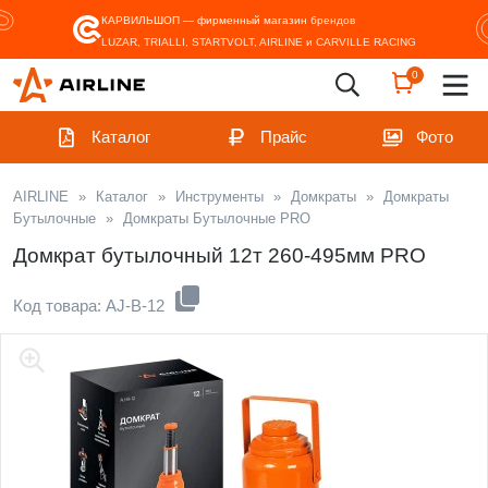
КАРВИЛЬШОП — фирменный магазин
брендов
LUZAR, TRIALLI, STARTVOLT, AIRLINE и CARVILLE RACING
0
Каталог
Прайс
Фото
AIRLINE
»
Каталог
»
Инструменты
»
Домкраты
»
Домкраты
Бутылочные
»
Домкраты Бутылочные PRO
Домкрат бутылочный 12т 260-495мм PRO
Код товара: AJ-B-12