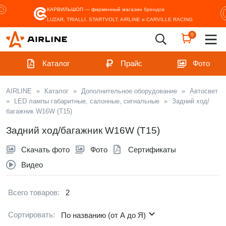
КАРВИЛЬШОП — фирменный магазин
брендов
LUZAR, TRIALLI, STARTVOLT, AIRLINE и CARVILLE RACING
0
Каталог
Прайс
Фото
AIRLINE
»
Каталог
»
Дополнительное оборудование
»
Автосвет
»
LED лампы габаритные, салонные, сигнальные
»
Задний ход/
багажник W16W (T15)
Задний ход/багажник W16W (T15)
Скачать фото
Фото
Сертификаты
Видео
Всего товаров:
2
Сортировать:
По названию (от А до Я)