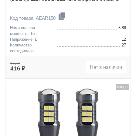
Код товара: AEAR150
Номинальная
5.88
мощность, Вт
Напряжение, В
12
Количество
27
светодиодов
Цоколь
W16W (T15)
475 ₽
Нет в наличии
416 ₽
скоро