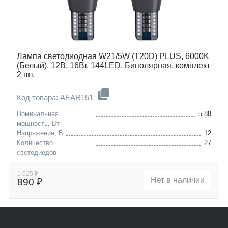
Лампа светодиодная W21/5W (T20D) PLUS, 6000K
(Белый), 12В, 16Вт, 144LED, Биполярная, комплект
2 шт.
Код товара: AEAR151
Номинальная
5.88
мощность, Вт
Напряжение, В
12
Количество
27
светодиодов
Цоколь
W16W (T15)
1 025 ₽
Нет в наличии
890 ₽