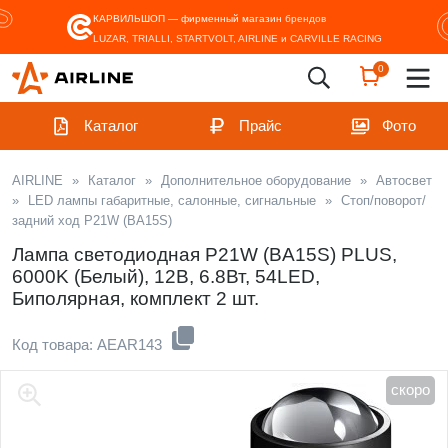
КАРВИЛЬШОП — фирменный магазин
брендов
LUZAR, TRIALLI, STARTVOLT, AIRLINE и CARVILLE RACING
0
Каталог
Прайс
Фото
AIRLINE
»
Каталог
»
Дополнительное оборудование
»
Автосвет
»
LED лампы габаритные, салонные, сигнальные
»
Стоп/поворот/
задний ход P21W (BA15S)
Лампа светодиодная P21W (BA15S) PLUS,
6000K (Белый), 12В, 6.8Вт, 54LED,
Биполярная, комплект 2 шт.
Код товара: AEAR143
скоро