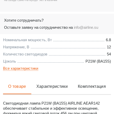
На складе Санкт-Петербург :
нет в наличии
Хотите сотрудничать?
Оставьте заявку на сотрудничество на
info@airline.su
Номинальная мощность, Вт
6.8
Напряжение, В
12
Количество светодиодов
54
Цоколь
P21W (BA15S)
Все характеристики
О товаре
Характеристики
Комплектация
Светодиодная лампа P21W (BA15S) AIRLINE AEAR142
обеспечивает стабильное и эффективное освещение,
формируя яркий световой поток 456 лм при цветовой