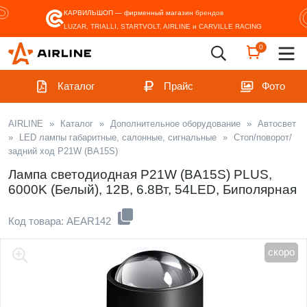
КАРВИЛЬШОП — фирменный магазин
брендов
LUZAR, TRIALLI, STARTVOLT, AIRLINE и CARVILLE RACING
0
Каталог
Прайс
Фото
AIRLINE
»
Каталог
»
Дополнительное оборудование
»
Автосвет
»
LED лампы габаритные, салонные, сигнальные
»
Стоп/поворот/
задний ход P21W (BA15S)
Лампа светодиодная P21W (BA15S) PLUS,
6000K (Белый), 12В, 6.8Вт, 54LED, Биполярная
Код товара: AEAR142
скоро