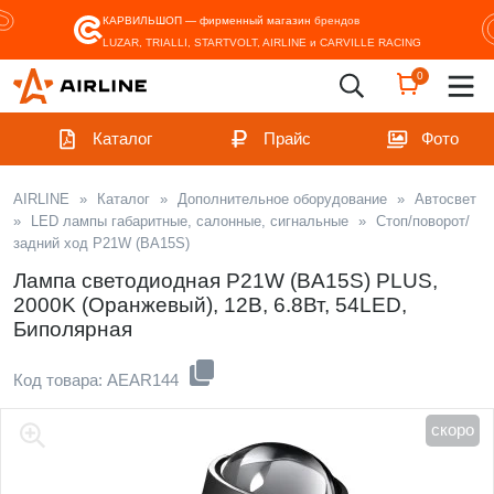
КАРВИЛЬШОП — фирменный магазин
брендов
LUZAR, TRIALLI, STARTVOLT, AIRLINE и CARVILLE RACING
0
Каталог
Прайс
Фото
AIRLINE
»
Каталог
»
Дополнительное оборудование
»
Автосвет
»
LED лампы габаритные, салонные, сигнальные
»
Стоп/поворот/
задний ход P21W (BA15S)
Лампа светодиодная P21W (BA15S) PLUS,
2000K (Оранжевый), 12В, 6.8Вт, 54LED,
Биполярная
Код товара: AEAR144
скоро