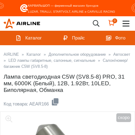
КАРВИЛЬШОП — фирменный магазин
брендов
LUZAR, TRIALLI, STARTVOLT, AIRLINE и CARVILLE RACING
0
Каталог
Прайс
Фото
AIRLINE
»
Каталог
»
Дополнительное оборудование
»
Автосвет
»
LED лампы габаритные, салонные, сигнальные
»
Салон/номер/
багажник C5W (SV8.5-8)
Лампа светодиодная C5W (SV8.5-8) PRO, 31
мм, 6000K (Белый), 12В, 1.92Вт, 10LED,
Биполярная, Обманка
Код товара: AEAR166
скоро