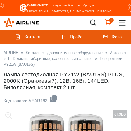
КАРВИЛЬШОП — фирменный магазин
брендов
LUZAR, TRIALLI, STARTVOLT, AIRLINE и CARVILLE RACING
0
Каталог
Прайс
Фото
AIRLINE
»
Каталог
»
Дополнительное оборудование
»
Автосвет
»
LED лампы габаритные, салонные, сигнальные
»
Поворотники
PY21W (BAU15S)
Лампа светодиодная PY21W (BAU15S) PLUS,
2000K (Оранжевый), 12В, 16Вт, 144LED,
Биполярная, комплект 2 шт.
Код товара: AEAR183
скоро