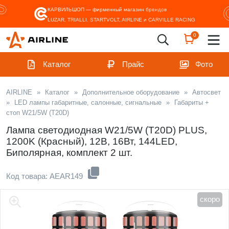
КАРВИЛЬШОП — фирменный магазин
брендов
LUZAR, TRIALLI, STARTVOLT, AIRLINE и CARVILLE RACING
0
Каталог
Прайс
Фото
AIRLINE
»
Каталог
»
Дополнительное оборудование
»
Автосвет
»
LED лампы габаритные, салонные, сигнальные
»
Габариты +
стоп W21/5W (T20D)
Лампа светодиодная W21/5W (T20D) PLUS,
1200K (Красный), 12В, 16Вт, 144LED,
Биполярная, комплект 2 шт.
Код товара: AEAR149
скоро