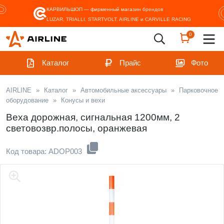
КАРВИЛЬШОП — фирменный магазин
брендов
LUZAR, TRIALLI, STARTVOLT, AIRLINE и CARVILLE RACING
0
Каталог
Прайс
Фото
AIRLINE
»
Каталог
»
Автомобильные аксессуары
»
Парковочное
оборудование
»
Конусы и вехи
Веха дорожная, сигнальная 1200мм, 2
световозвр.полосы, оранжевая
Код товара: ADOP003