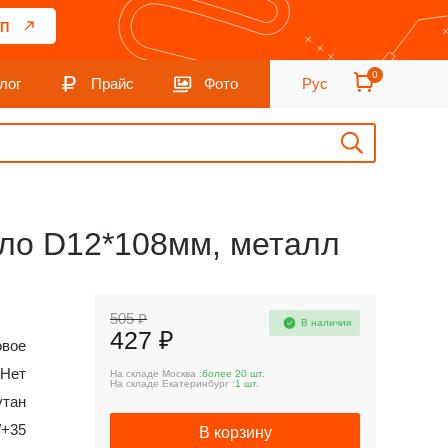
П
0
лог
Прайс
Фото
Рус
опло D12*108мм, металл
505 ₽
В наличии
427 ₽
овое
Нет
На складе Москва :
более 20 шт.
На складе Екатеринбург :
1 шт.
утан
/+35
В корзину