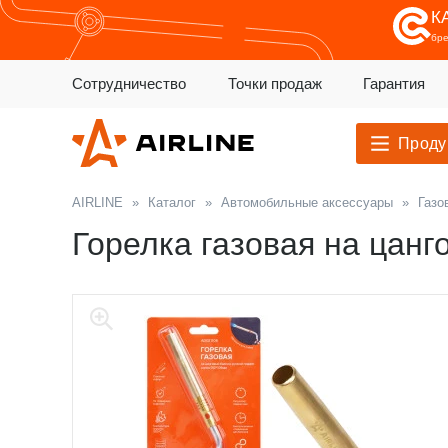
К
бр
Сотрудничество
Точки продаж
Гарантия
Проду
AIRLINE
»
Каталог
»
Автомобильные аксессуары
»
Газо
Горелка газовая на цанг