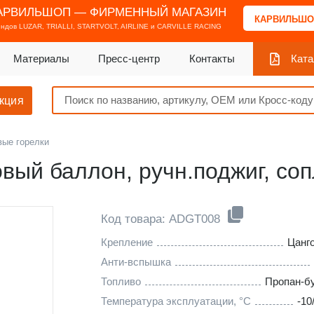
АРВИЛЬШОП — ФИРМЕННЫЙ МАГАЗИН
КАРВИЛЬШО
ендов
LUZAR, TRIALLI, STARTVOLT, AIRLINE и CARVILLE RACING
Материалы
Пресс-центр
Контакты
Ката
кция
вые горелки
овый баллон, ручн.поджиг, с
Код товара: ADGT008
Крепление
Цанг
Анти-вспышка
Топливо
Пропан-б
Температура эксплуатации, °С
-10