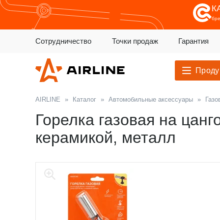
К
бр
Сотрудничество
Точки продаж
Гарантия
Проду
AIRLINE
»
Каталог
»
Автомобильные аксессуары
»
Газо
Горелка газовая на цанг
керамикой, металл