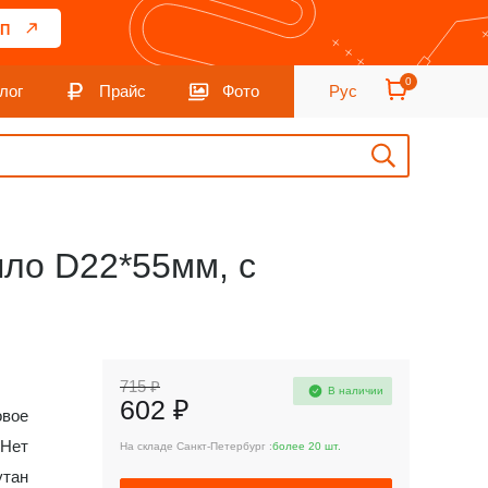
П
0
лог
Прайс
Фото
Рус
пло D22*55мм, с
715 ₽
В наличии
602 ₽
овое
Нет
На складе Санкт-Петербург :
более 20 шт.
утан