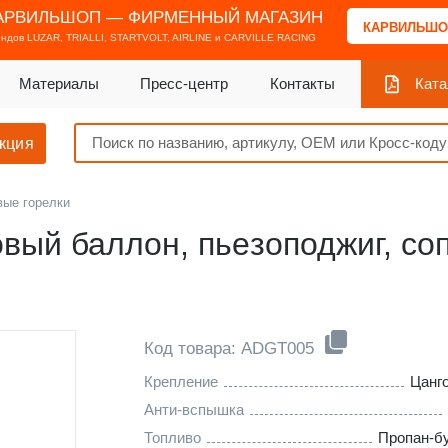
АРВИЛЬШОП — ФИРМЕННЫЙ МАГАЗИН
КАРВИЛЬШО
ендов
LUZAR, TRIALLI, STARTVOLT, AIRLINE и CARVILLE RACING
Материалы
Пресс-центр
Контакты
Ката
кция
вые горелки
овый баллон, пьeзоподжиг, со
Код товара: ADGT005
Крепление
Цанг
Анти-вспышка
Топливо
Пропан-б