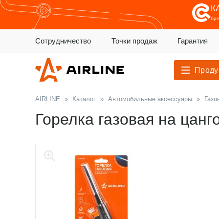
К
бр
Сотрудничество
Точки продаж
Гарантия
Проду
AIRLINE
»
Каталог
»
Автомобильные аксессуары
»
Газо
Горелка газовая на цанг