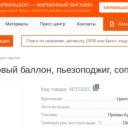
АРВИЛЬШОП — ФИРМЕННЫЙ МАГАЗИН
КАРВИЛЬШО
ендов
LUZAR, TRIALLI, STARTVOLT, AIRLINE и CARVILLE RACING
Материалы
Пресс-центр
Контакты
Ката
кция
вые горелки
овый баллон, пьезоподжиг, со
Код товара: ADTG015
Крепление
Цанг
Анти-вспышка
Топливо
Пропан-б
Температура эксплуатации, °С
-10