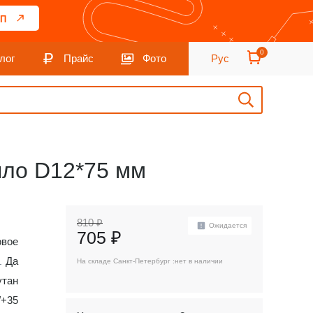
П
0
лог
Прайс
Фото
Рус
пло D12*75 мм
810 ₽
Ожидается
705 ₽
овое
Да
На складе Санкт-Петербург :
нет в наличии
утан
/+35