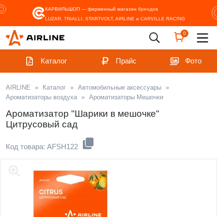
КАРВИЛЬШОП — фирменный магазин
брендов
LUZAR, TRIALLI, STARTVOLT, AIRLINE и CARVILLE RACING
0
Каталог
Прайс
Фото
AIRLINE
»
Каталог
»
Автомобильные аксессуары
»
Ароматизаторы воздуха
»
Ароматизаторы Мешочки
Ароматизатор "Шарики в мешочке"
Цитрусовый сад
Код товара: AFSH122