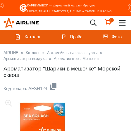
КАРВИЛЬШОП — фирменный магазин
брендов
LUZAR, TRIALLI, STARTVOLT, AIRLINE и CARVILLE RACING
0
Каталог
Прайс
Фото
AIRLINE
»
Каталог
»
Автомобильные аксессуары
»
Ароматизаторы воздуха
»
Ароматизаторы Мешочки
Ароматизатор "Шарики в мешочке" Морской
сквош
Код товара: AFSH124