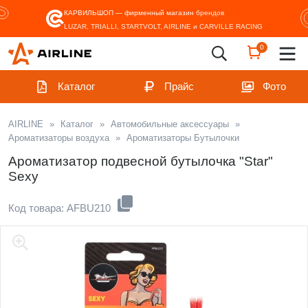
КАРВИЛЬШОП — фирменный магазин
брендов
LUZAR, TRIALLI, STARTVOLT, AIRLINE и CARVILLE RACING
0
Каталог
Прайс
Фото
AIRLINE
»
Каталог
»
Автомобильные аксессуары
»
Ароматизаторы воздуха
»
Ароматизаторы Бутылочки
Ароматизатор подвесной бутылочка "Star"
Sexy
Код товара: AFBU210