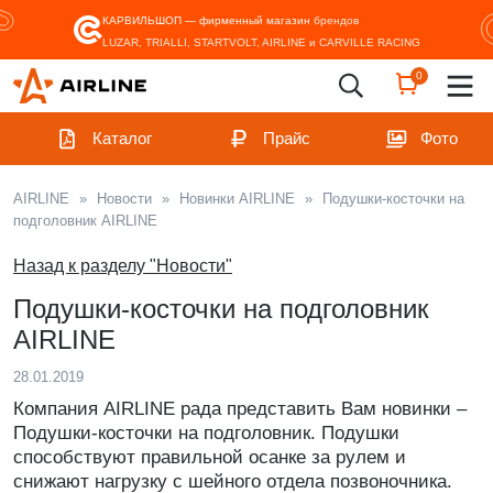
КАРВИЛЬШОП — фирменный магазин
брендов
LUZAR, TRIALLI, STARTVOLT, AIRLINE и CARVILLE RACING
0
Каталог
Прайс
Фото
AIRLINE
»
Новости
»
Новинки AIRLINE
»
Подушки-косточки на
подголовник AIRLINE
Назад к разделу "Новости"
Подушки-косточки на подголовник
AIRLINE
28.01.2019
Компания AIRLINE рада представить Вам новинки –
Подушки-косточки на подголовник. Подушки
способствуют правильной осанке за рулем и
снижают нагрузку с шейного отдела позвоночника.