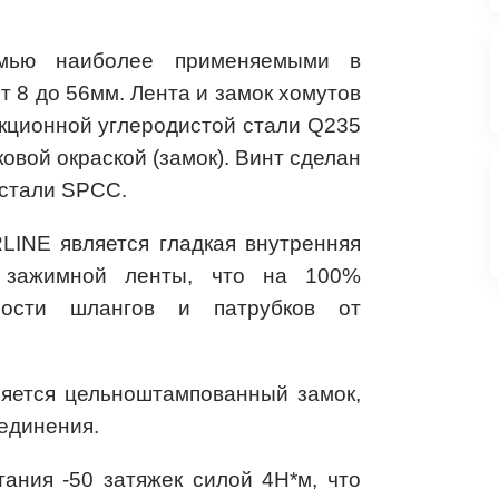
ьмью наиболее применяемыми в
 8 до 56мм. Лента и замок хомутов
кционной углеродистой стали Q235
вой окраской (замок). Винт сделан
 стали SPCC.
LINE является гладкая внутренняя
я зажимной ленты, что на 100%
ности шлангов и патрубков от
яется цельноштампованный замок,
единения.
ания -50 затяжек силой 4Н*м, что