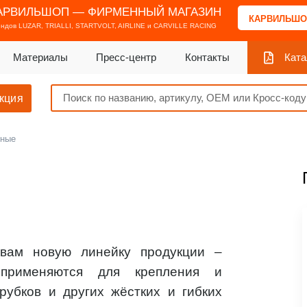
АРВИЛЬШОП — ФИРМЕННЫЙ МАГАЗИН
КАРВИЛЬШО
ендов
LUZAR, TRIALLI, STARTVOLT, AIRLINE и CARVILLE RACING
Материалы
Пресс-центр
Контакты
Ката
кция
чные
 вам новую линейку продукции –
применяются для крепления и
рубков и других жёстких и гибких