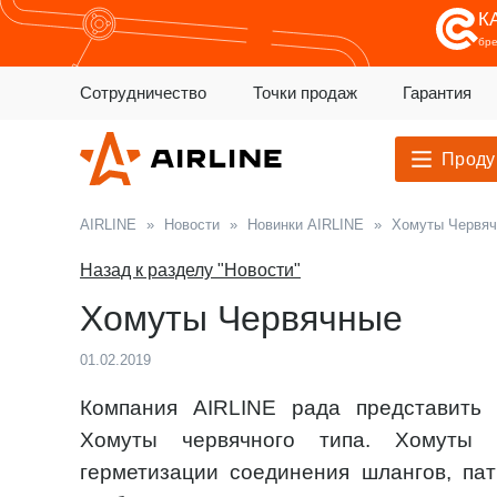
К
бр
Сотрудничество
Точки продаж
Гарантия
Проду
AIRLINE
»
Новости
»
Новинки AIRLINE
»
Хомуты Червя
Назад к разделу "Новости"
Хомуты Червячные
01.02.2019
Компания AIRLINE рада представить
Хомуты червячного типа. Хомуты 
герметизации соединения шлангов, пат