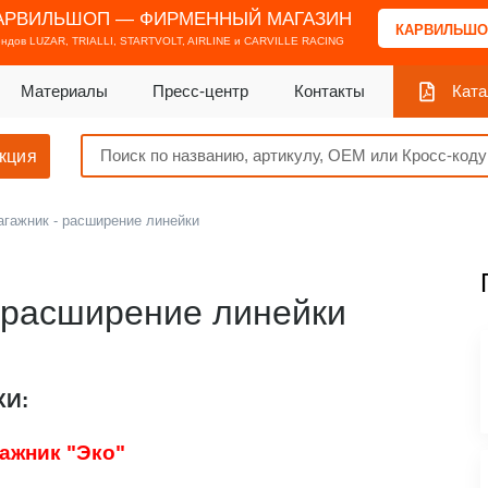
АРВИЛЬШОП — ФИРМЕННЫЙ МАГАЗИН
КАРВИЛЬШО
ендов
LUZAR, TRIALLI, STARTVOLT, AIRLINE и CARVILLE RACING
Материалы
Пресс-центр
Контакты
Ката
кция
агажник - расширение линейки
- расширение линейки
И:
гажник "Эко"