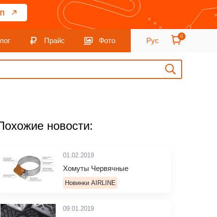
П
0
лог
Прайс
Фото
Рус
Похожие новости:
01.02.2019
Хомуты Червячные
Новинки AIRLINE
09.01.2019