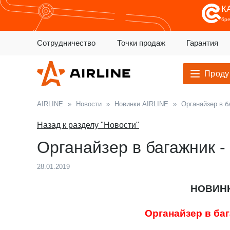
К
бр
Сотрудничество
Точки продаж
Гарантия
Проду
AIRLINE
»
Новости
»
Новинки AIRLINE
»
Органайзер в б
Назад к разделу "Новости"
Органайзер в багажник 
28.01.2019
НОВИНК
Органайзер в ба