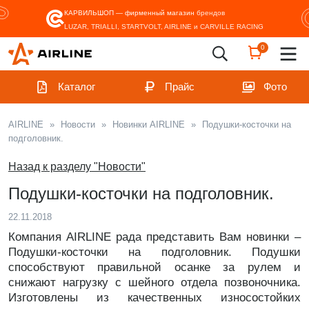
КАРВИЛЬШОП — фирменный магазин
брендов
LUZAR, TRIALLI, STARTVOLT, AIRLINE и CARVILLE RACING
0
Каталог
Прайс
Фото
AIRLINE
»
Новости
»
Новинки AIRLINE
»
Подушки-косточки на
подголовник.
Назад к разделу "Новости"
Подушки-косточки на подголовник.
22.11.2018
Компания AIRLINE рада представить Вам новинки –
Подушки-косточки на подголовник. Подушки
способствуют правильной осанке за рулем и
снижают нагрузку с шейного отдела позвоночника.
Изготовлены из качественных износостойких