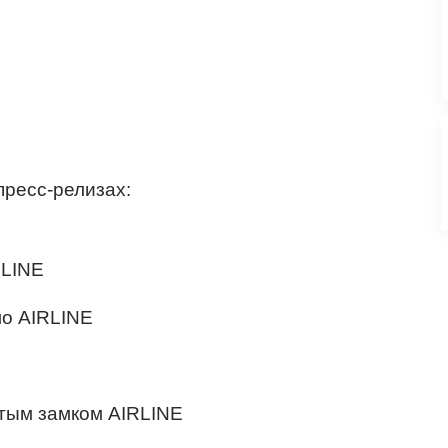
пресс-релизах:
RLINE
ло AIRLINE
тым замком AIRLINE