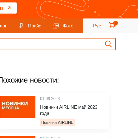
П
0
лог
Прайс
Фото
Рус
Похожие новости:
01.06.2023
Новинки AIRLINE май 2023
года
Новинки AIRLINE