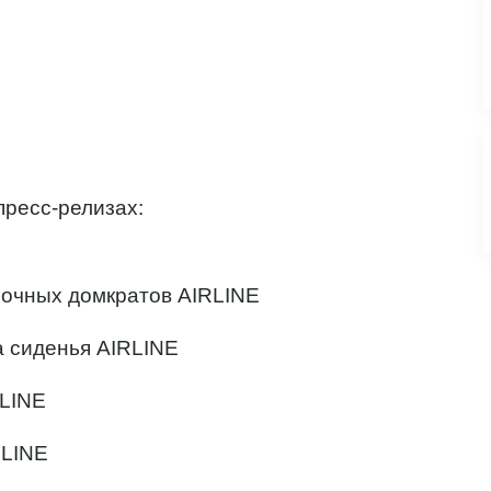
пресс-релизах:
лочных домкратов AIRLINE
а сиденья AIRLINE
RLINE
RLINE