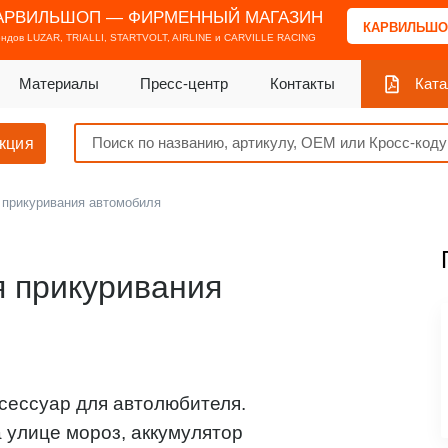
АРВИЛЬШОП — ФИРМЕННЫЙ МАГАЗИН
КАРВИЛЬШО
ендов
LUZAR, TRIALLI, STARTVOLT, AIRLINE и CARVILLE RACING
Материалы
Пресс-центр
Контакты
Ката
кция
 прикуривания автомобиля
я прикуривания
сессуар для автолюбителя.
а улице мороз, аккумулятор