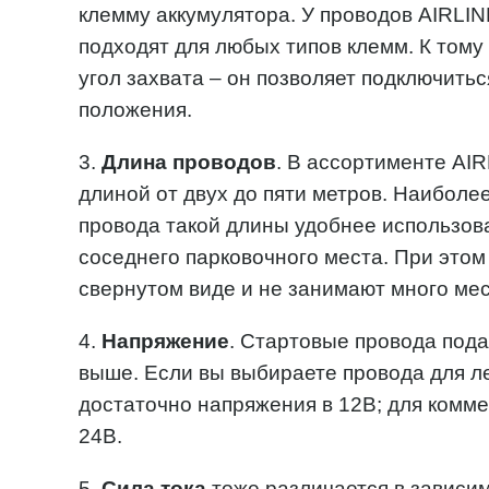
клемму аккумулятора. У проводов AIRLI
подходят для любых типов клемм. К тому
угол захвата – он позволяет подключитьс
положения.
3.
Длина
проводов
. В ассортименте AI
длиной от двух до пяти метров. Наиболе
провода такой длины удобнее использоват
соседнего парковочного места. При этом
свернутом виде и не занимают много мес
4.
Напряжение
. Стартовые провода пода
выше. Если вы выбираете провода для ле
достаточно напряжения в 12В; для комме
24В.
5.
Сила
тока
тоже различается в зависим