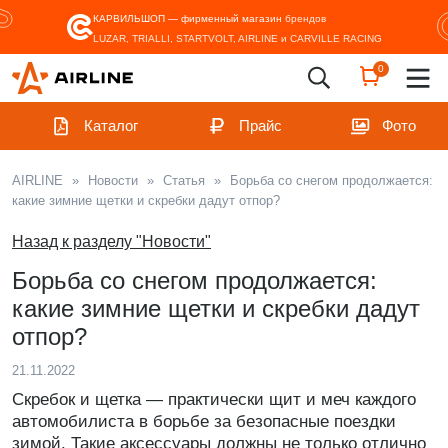
КАРВИЛЬШОП — фирменный магазин
брендов
LUZAR, TRIALLI, STARTVOLT, AIRLINE и CARVILLE RACING
0
Каталог
Прайс
Фото
AIRLINE
»
Новости
»
Статья
»
Борьба со снегом продолжается:
какие зимние щетки и скребки дадут отпор?
Назад к разделу "Новости"
Борьба со снегом продолжается:
какие зимние щетки и скребки дадут
отпор?
21.11.2022
Скребок и щетка — практически щит и меч каждого
автомобилиста в борьбе за безопасные поездки
зимой. Такие аксессуары должны не только отлично