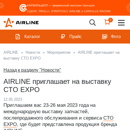
КАРВИЛЬШОП — фирменный магазин
брендов
LUZAR, TRIALLI, STARTVOLT, AIRLINE и CARVILLE RACING
0
Каталог
Прайс
Фото
AIRLINE
»
Новости
»
Мероприятие
»
AIRLINE приглашает на
выставку CTO EXPO
Назад к разделу "Новости"
AIRLINE приглашает на выставку
CTO EXPO
12.05.2023
Приглашаем вас 23-26 мая 2023 года на
международную выставку запчастей,
послепродажного обслуживания и сервиса
CTО
EXPO
, где будет представлена продукция бренда