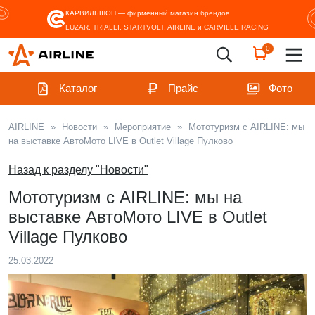
КАРВИЛЬШОП — фирменный магазин
брендов
LUZAR, TRIALLI, STARTVOLT, AIRLINE и CARVILLE RACING
0
Каталог
Прайс
Фото
AIRLINE
»
Новости
»
Мероприятие
»
Мототуризм с AIRLINE: мы
на выставке АвтоМото LIVE в Outlet Village Пулково
Назад к разделу "Новости"
Мототуризм с AIRLINE: мы на
выставке АвтоМото LIVE в Outlet
Village Пулково
25.03.2022