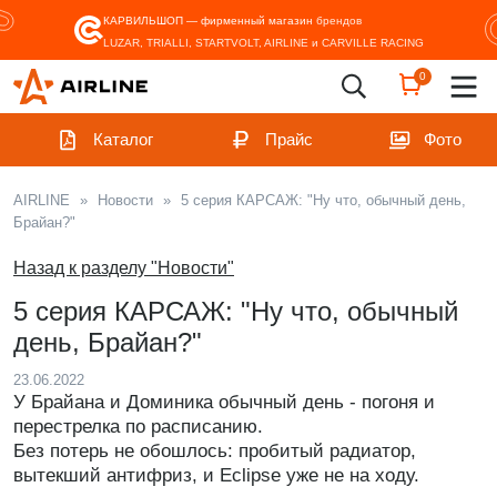
КАРВИЛЬШОП — фирменный магазин
брендов
LUZAR, TRIALLI, STARTVOLT, AIRLINE и CARVILLE RACING
0
Каталог
Прайс
Фото
AIRLINE
»
Новости
»
5 серия КАРСАЖ: "Ну что, обычный день,
Брайан?"
Назад к разделу "Новости"
5 серия КАРСАЖ: "Ну что, обычный
день, Брайан?"
23.06.2022
У Брайана и Доминика обычный день - погоня и
перестрелка по расписанию.
Без потерь не обошлось: пробитый радиатор,
вытекший антифриз, и Eclipse уже не на ходу.