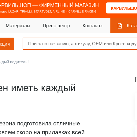
АРВИЛЬШОП — ФИРМЕННЫЙ МАГАЗИН
КАРВИЛЬШО
ендов
LUZAR, TRIALLI, STARTVOLT, AIRLINE и CARVILLE RACING
Материалы
Пресс-центр
Контакты
Ката
кция
ждый водитель!
ен иметь каждый
сезона подготовила отличные
овсем скоро на прилавках всей