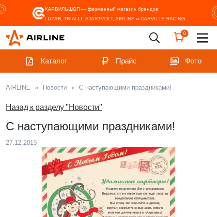
КАРВИЛЬШОП — фирменный магазин
брендов
LUZAR, TRIALLI, STARTVOLT, AIRLINE и CARVILLE RACING
0
Каталог
Прайс
Фото
AIRLINE
»
Новости
»
С наступающими праздниками!
Назад к разделу "Новости"
С наступающими праздниками!
27.12.2015