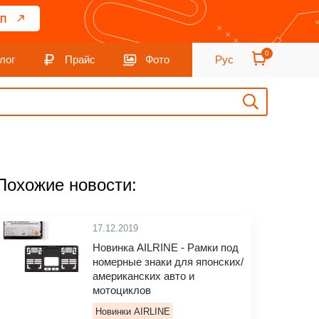
П
0
лог
Прайс
Фото
Рус
Похожие новости:
17.12.2019
Новинка AILRINE - Рамки под
номерные знаки для японских/
американских авто и
мотоциклов
Новинки AIRLINE