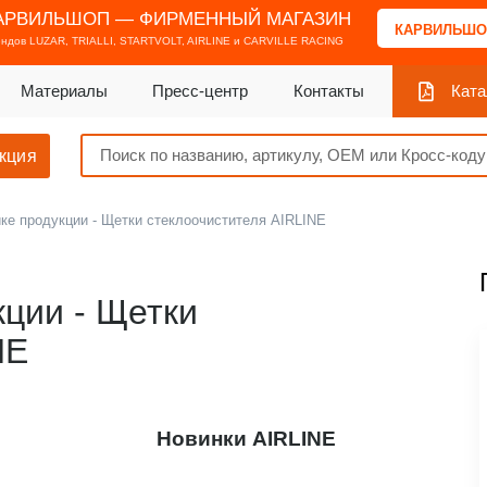
АРВИЛЬШОП — ФИРМЕННЫЙ МАГАЗИН
КАРВИЛЬШО
ендов
LUZAR, TRIALLI, STARTVOLT, AIRLINE и CARVILLE RACING
Материалы
Пресс-центр
Контакты
Ката
кция
ке продукции - Щетки стеклоочистителя AIRLINE
кции - Щетки
NE
Новинки AIRLINE