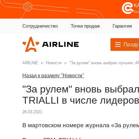
К
бр
Сотрудничество
Точки продаж
Гарантия
Проду
AIRLINE
»
Новости
»
"За рулем" вновь выбрал лучших: A
Назад к разделу "Новости"
"За рулем" вновь выбрал
TRIALLI в числе лидеро
26.03.2021
В мартовском номере журнала «За рулем