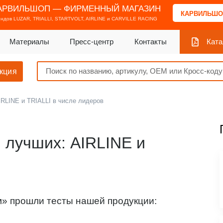
АРВИЛЬШОП — ФИРМЕННЫЙ МАГАЗИН
КАРВИЛЬШО
ендов
LUZAR, TRIALLI, STARTVOLT, AIRLINE и CARVILLE RACING
Материалы
Пресс-центр
Контакты
Ката
кция
IRLINE и TRIALLI в числе лидеров
 лучших: AIRLINE и
в
» прошли тесты нашей продукции: