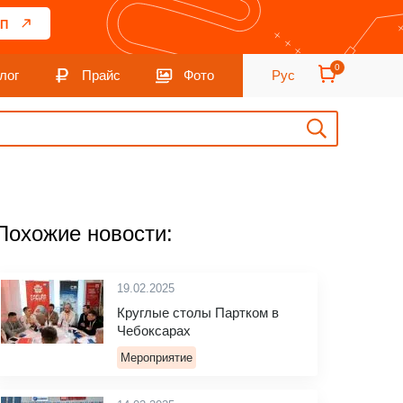
П
0
лог
Прайс
Фото
Рус
Похожие новости:
19.02.2025
Круглые столы Партком в
Чебоксарах
Мероприятие