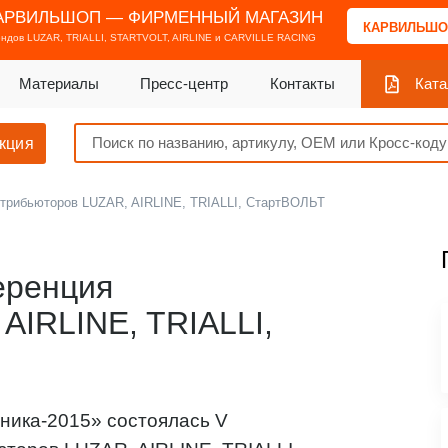
АРВИЛЬШОП — ФИРМЕННЫЙ МАГАЗИН
КАРВИЛЬШО
ендов
LUZAR, TRIALLI, STARTVOLT, AIRLINE и CARVILLE RACING
Материалы
Пресс-центр
Контакты
Ката
кция
трибьюторов LUZAR, AIRLINE, TRIALLI, СтартВОЛЬТ
еренция
AIRLINE, TRIALLI,
ника-2015» состоялась V