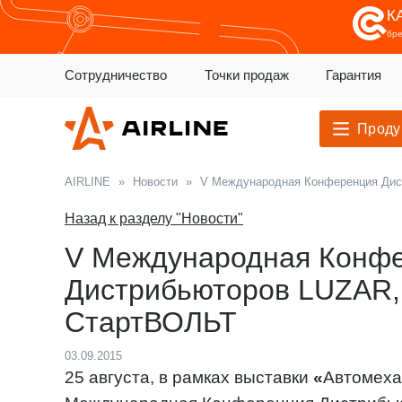
К
бр
Сотрудничество
Точки продаж
Гарантия
Проду
AIRLINE
»
Новости
»
V Международная Конференция Дис
Назад к разделу "Новости"
V Международная Конф
Дистрибьюторов LUZAR, 
СтартВОЛЬТ
03.09.2015
25 августа, в рамках выставки
«
Автомеха