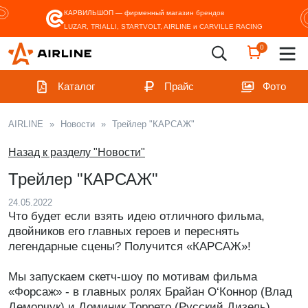
КАРВИЛЬШОП — фирменный магазин
брендов
LUZAR, TRIALLI, STARTVOLT, AIRLINE и CARVILLE RACING
0
Каталог
Прайс
Фото
AIRLINE
»
Новости
»
Трейлер "КАРСАЖ"
Назад к разделу "Новости"
Трейлер "КАРСАЖ"
24.05.2022
Что будет если взять идею отличного фильма,
двойников его главных героев и переснять
легендарные сцены? Получится «КАРСАЖ»!
Мы запускаем скетч-шоу по мотивам фильма
«Форсаж» - в главных ролях Брайан О‘Коннор (Влад
Деморчук) и Доминик Торрето (Русский Дизель).