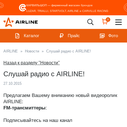
КАРВИЛЬШОП — фирменный магазин
брендов
LUZAR, TRIALLI, STARTVOLT, AIRLINE и CARVILLE RACING
0
Каталог
Прайс
Фото
AIRLINE
»
Новости
»
Слушай радио с AIRLINE!
Назад к разделу "Новости"
Слушай радио с AIRLINE!
27.10.2015
Предлагаем Вашему вниманию новый видеоролик
AIRLINE:
FM-трансмиттеры
:
Подписывайтесь на наш канал