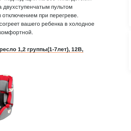
на двухступенчатым пультом
м отключением при перегреве.
согреет вашего ребенка в холодное
 комфортной.
есло 1,2 группы(1-7лет), 12В,