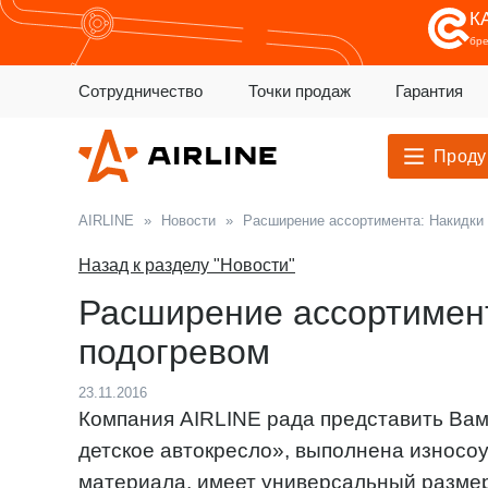
К
бр
Сотрудничество
Точки продаж
Гарантия
Проду
AIRLINE
»
Новости
»
Расширение ассортимента: Накидки
Назад к разделу "Новости"
Расширение ассортимент
подогревом
23.11.2016
Компания AIRLINE рада представить Вам 
детское автокресло», выполнена износо
материала, имеет универсальный размер