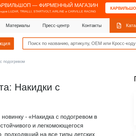
АРВИЛЬШОП — ФИРМЕННЫЙ МАГАЗИН
КАРВИЛЬШО
ендов
LUZAR, TRIALLI, STARTVOLT, AIRLINE и CARVILLE RACING
Материалы
Пресс-центр
Контакты
Ката
кция
 с подогревом
а: Накидки с
новинку - «Накидка с подогревом в
устойчивого и легкомоющегося
 подходящий на все типы детских