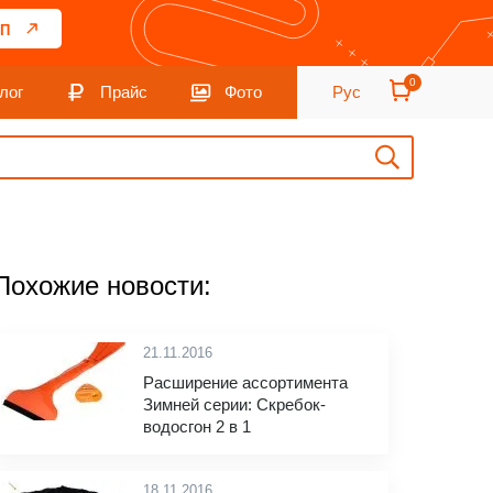
П
0
лог
Прайс
Фото
Рус
Похожие новости:
21.11.2016
Расширение ассортимента
Зимней серии: Скребок-
водосгон 2 в 1
18.11.2016