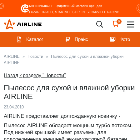
КАРВИЛЬШОП — фирменный магазин
брендов
LUZAR, TRIALLI, STARTVOLT, AIRLINE и CARVILLE RACING
0
Каталог
Прайс
Фото
AIRLINE
»
Новости
»
Пылесос для сухой и влажной уборки
AIRLINE
Назад к разделу "Новости"
Пылесос для сухой и влажной уборки
AIRLINE
23.04.2010
AIRLINE представляет долгожданную новинку -
Пылесос AIRLINE обладает мощным турбо потоком.
Под нижней крышкой имеет разъемы для
подсоединения внешней аккумуляторной батареи.