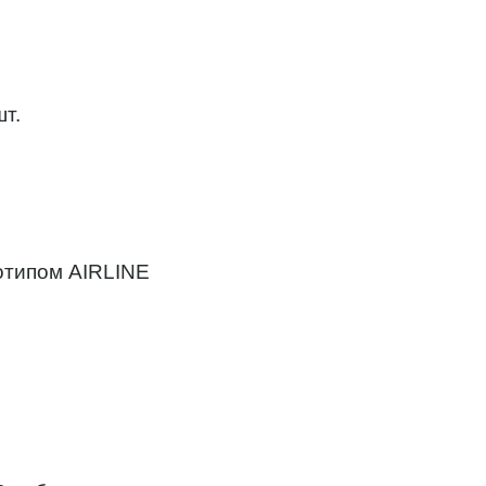
т.
готипом AIRLINE