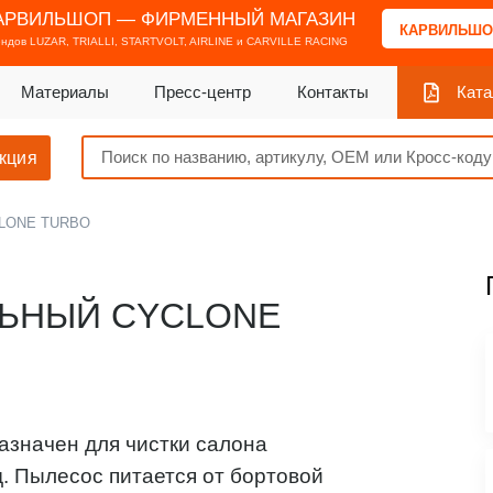
АРВИЛЬШОП — ФИРМЕННЫЙ МАГАЗИН
КАРВИЛЬШО
ендов
LUZAR, TRIALLI, STARTVOLT, AIRLINE и CARVILLE RACING
Материалы
Пресс-центр
Контакты
Ката
кция
LONE TURBO
ЬНЫЙ CYCLONE
значен для чистки салона
.д. Пылесос питается от бортовой