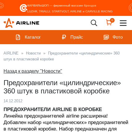
КАРВИЛЬШОП — фирменный магазин
брендов
LUZAR, TRIALLI, STARTVOLT, AIRLINE и CARVILLE RACING
0
Каталог
Прайс
Фото
AIRLINE
»
Новости
»
Предохранители «цилиндрические» 360
штук в пластиковой коробке
Назад к разделу "Новости"
Предохранители «цилиндрические»
360 штук в пластиковой коробке
14.12.2012
ПРЕДОХРАНИТЕЛИ AIRLINE В КОРОБКЕ
Линейка предохранителей airline расширена!
Добавлен набор «цилиндрических» предохранителей
в пластиковой коробке. Набор предназначен для