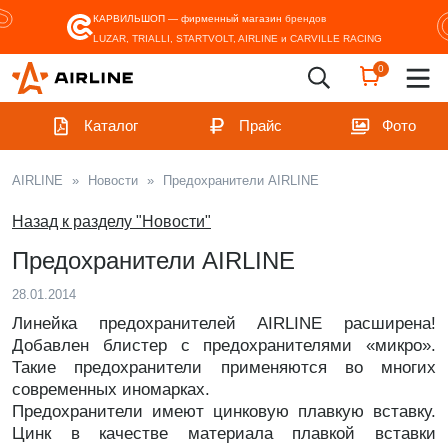
КАРВИЛЬШОП — фирменный магазин
брендов
LUZAR, TRIALLI, STARTVOLT, AIRLINE и CARVILLE RACING
0
Каталог
Прайс
Фото
AIRLINE
»
Новости
»
Предохранители AIRLINE
Назад к разделу "Новости"
Предохранители AIRLINE
28.01.2014
Линейка предохранителей AIRLINE расширена!
Добавлен блистер с предохранителями «микро».
Такие предохранители применяются во многих
современных иномарках.
Предохранители имеют цинковую плавкую вставку.
Цинк в качестве материала плавкой вставки