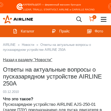
КАРВИЛЬШОП — фирменный магазин
брендов
LUZAR, TRIALLI, STARTVOLT, AIRLINE и CARVILLE RACING
0
Каталог
Прайс
Фото
AIRLINE
»
Новости
»
Ответы на актуальные вопросы о
пусказарядном устройстве AIRLINE 250А
Назад к разделу "Новости"
Ответы на актуальные вопросы о
пусказарядном устройстве AIRLINE
250А
03.12.2010
Что это такое?
Пускозарядное устройство AIRLINE AJS-250-01
(далее ПЗУ) предназначено для пуска двигателя в