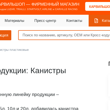
АРВИЛЬШОП — ФИРМЕННЫЙ МАГАЗИН
КАРВИЛЬШО
ендов
LUZAR, TRIALLI, STARTVOLT, AIRLINE и CARVILLE RACING
Материалы
Пресс-центр
Контакты
Ката
кция
нистры пластиковые
дукции: Канистры
нную линейку продукции –
л, 10л и 20л, добавилась канистра