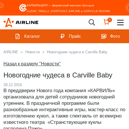
КАРВИЛЬШОП — фирменный магазин
брендов
LUZAR, TRIALLI, STARTVOLT, AIRLINE и CARVILLE RACING
0
Каталог
Прайс
Фото
AIRLINE
»
Новости
»
Новогодние чудеса в Carville Baby
Назад к разделу "Новости"
Новогодние чудеса в Carville Baby
28.12.2016
В преддверии Нового года компания «КАРВИЛЬ»
организовала для детей сотрудников новогодний
утренник. В праздничной программе были
разнообразные интерактивные игры, мастер-класс по
изготовлению кукол, а также спектакль от всемирно
известного театра «Странствующие куклы
господина Пэжо».