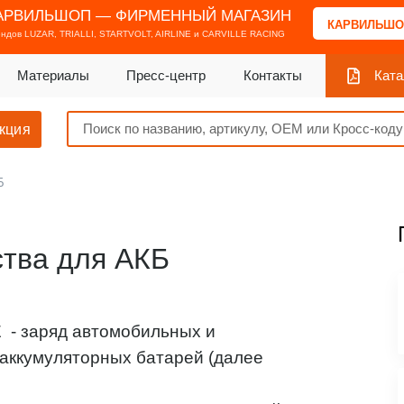
АРВИЛЬШОП — ФИРМЕННЫЙ МАГАЗИН
КАРВИЛЬШО
ендов
LUZAR, TRIALLI, STARTVOLT, AIRLINE и CARVILLE RACING
Материалы
Пресс-центр
Контакты
Ката
кция
Б
тва для АКБ
 - заряд автомобильных и
аккумуляторных батарей (далее