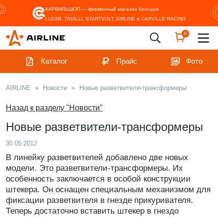
КАРВИЛЬШОП — фирменный магазин
брендов
LUZAR, TRIALLI, STARTVOLT, AIRLINE и CARVILLE RACING
0
Каталог
Прайс
Фото
AIRLINE
»
Новости
»
Новые разветвители-трансформеры
Назад к разделу "Новости"
Новые разветвители-трансформеры
30.05.2012
В линейку разветвителей добавлено две новых
модели. Это разветвители-трансформеры. Их
особенность заключается в особой конструкции
штекера. Он оснащен специальным механизмом для
фиксации разветвителя в гнезде прикуривателя.
Теперь достаточно вставить штекер в гнездо