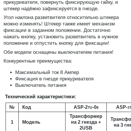
прикуривателя, повернуть фиксирующую гайку, и
штекер надёжно зафиксируется в гнезде.
Угол наклона разветвителя относительно штекера
можно изменять! Штекер также имеет механизм
фиксации в заданном положении. Достаточно
нажать кнопку, установить разветвитель в нужное
положение и отпустить кнопку для фиксации!
Обе модели оснащены выключателем питания!
Конкурентные преимущества:
Максимальный ток 8 Ампер
Фиксация в гнезде прикуривателя
Выключатель питания
Технический характеристики:
№
Код
ASP-2
-0
ASP-
TU
8
3
Трансформер
Трансф
1
Модель
на 2 гнезда +
на 3 гн
2USB