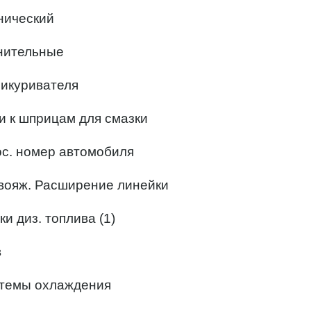
нический
инительные
рикуривателя
и к шприцам для смазки
ос. номер автомобиля
квояж. Расширение линейки
и диз. топлива (1)
в
стемы охлаждения