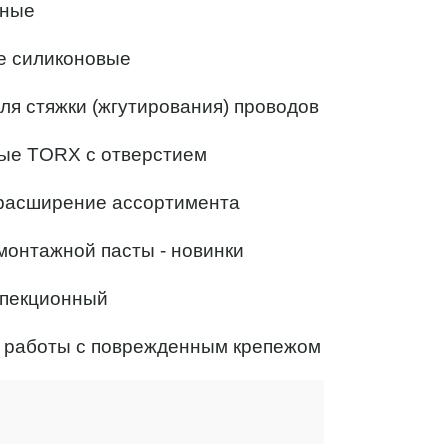
рные
ые силиконовые
для стяжки (жгутирования) проводов
ные TORX с отверстием
 расширение ассортимента
монтажной пасты - новинки
спекционный
я работы с поврежденным крепежом