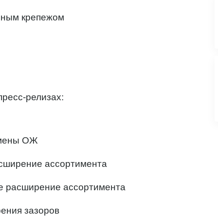
нным крепежом
пресс-релизах:
амены ОЖ
расширение ассортимента
ые расширение ассортимента
рения зазоров