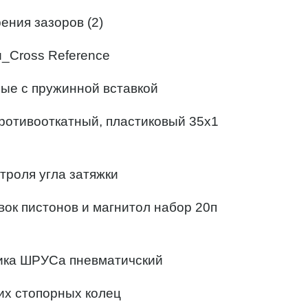
ения зазоров (2)
и_Cross Reference
ные с пружинной вставкой
противооткатный, пластиковый 35х1
троля угла затяжки
ок пистонов и магнитол набор 20п
ника ШРУСа пневматичский
их стопорных колец