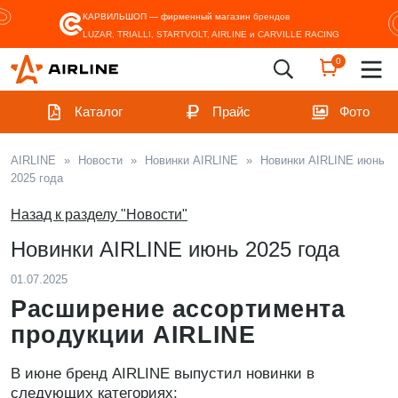
КАРВИЛЬШОП — фирменный магазин
брендов
LUZAR, TRIALLI, STARTVOLT, AIRLINE и CARVILLE RACING
0
Каталог
Прайс
Фото
AIRLINE
»
Новости
»
Новинки AIRLINE
»
Новинки AIRLINE июнь
2025 года
Назад к разделу "Новости"
Новинки AIRLINE июнь 2025 года
01.07.2025
Расширение ассортимента
продукции AIRLINE
В июне бренд AIRLINE выпустил новинки в
следующих категориях: