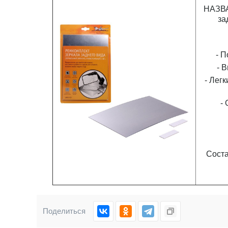
НАЗВА
за
- П
- 
- Лег
-
Соста
Поделиться