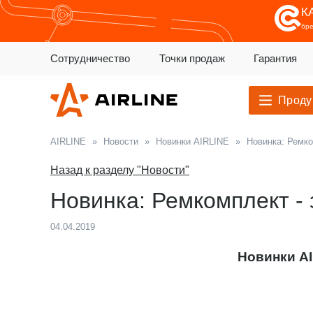
К
бр
Сотрудничество
Точки продаж
Гарантия
Проду
AIRLINE
»
Новости
»
Новинки AIRLINE
»
Новинка: Ремко
Назад к разделу "Новости"
Новинка: Ремкомплект - 
04.04.2019
Новинки A