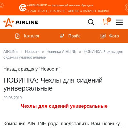
КАРВИЛЬШОП — фирменный магазин
брендов
LUZAR, TRIALLI, STARTVOLT, AIRLINE и CARVILLE RACING
0
Каталог
Прайс
Фото
AIRLINE
»
Новости
»
Новинки AIRLINE
»
НОВИНКА: Чехлы для
сидений универсальные
Назад к разделу "Новости"
НОВИНКА: Чехлы для сидений
универсальные
29.03.2019
Чехлы для сидений универсальные
Компания AIRLINE рада представить Вам новинку –