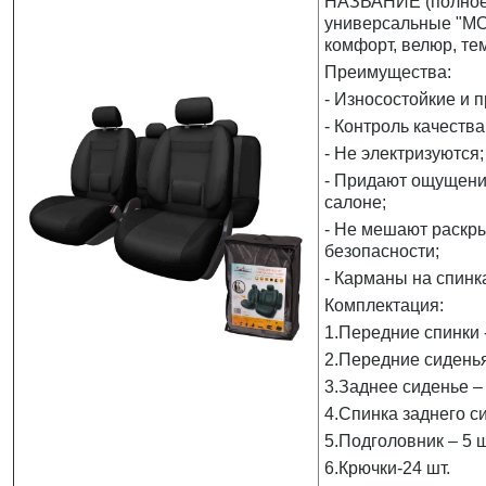
НАЗВАНИЕ (полное)
универсальные "MO
комфорт, велюр, те
Преимущества:
- Износостойкие и 
- Контроль качества
- Не электризуются;
- Придают ощущени
салоне;
- Не мешают раскр
безопасности;
- Карманы на спинк
Комплектация:
1.Передние спинки -
2.Передние сиденья
3.Заднее сиденье – 
4.Спинка заднего си
5.Подголовник – 5 ш
6.Крючки-24 шт.